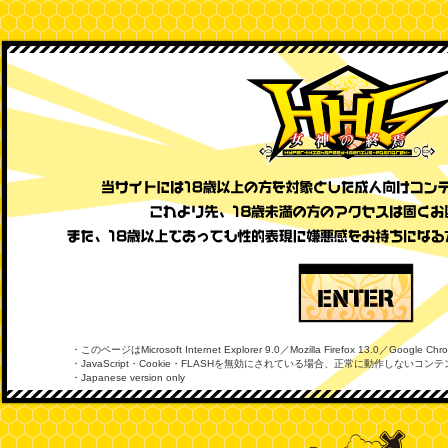
・このページはMicrosoft Internet Explorer 9.0／Mozilla Firefox 13.0／Goo
・JavaScript・Cookie・FLASHを無効にされている場合、正常に動作しないコ
・Japanese version only