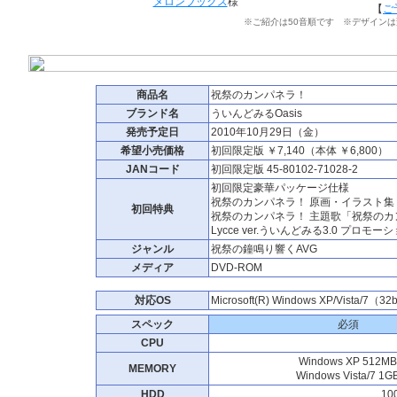
メロンブックス
様
【
ご
※ご紹介は50音順です ※デザイン
商品名
祝祭のカンパネラ！
ブランド名
ういんどみるOasis
発売予定日
2010年10月29日（金）
希望小売価格
初回限定版 ￥7,140（本体 ￥6,800）
JANコード
初回限定版 45-80102-71028-2
初回限定豪華パッケージ仕様
祝祭のカンパネラ！ 原画・イラスト集
初回特典
祝祭のカンパネラ！ 主題歌「祝祭のカ
Lycce ver.ういんどみる3.0 プロ
ジャンル
祝祭の鐘鳴り響くAVG
メディア
DVD-ROM
対応OS
Microsoft(R) Windows XP/Vista/7（
スペック
必須
CPU
Windows XP 512MB
MEMORY
Windows Vista/7 1G
HDD
1