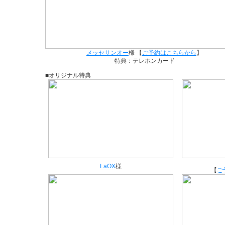
メッセサンオー
様 【
ご予約はこちらから
】
特典：テレホンカード
■オリジナル特典
LaOX
様
【
ご