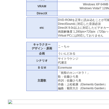
Windows XP 64MB
VRAM
Windows Vista/7 128
DirectX
DVD-ROMを正常に読み込むことが可能な
DirectSoundに対応した音源必須
etc
DirectX 9.0c以上に対応したビデオカ
画面解像度 1,280pix×720pix（72
Virtual PCには対応しておりません
キャラクター
こ～ちゃ
デザイン・原画
企画
ういんどみる
サイトウケンジ
シナリオ
代瀬涼
ＢＧＭ
Ecnemuse
「祝祭のカンパネラ！」
歌：佐藤ひろ美
主題歌
作詞：佐藤ひろ美
作曲：上松範康（Elements Garden）
編曲：菊田大介（Elements Garden）