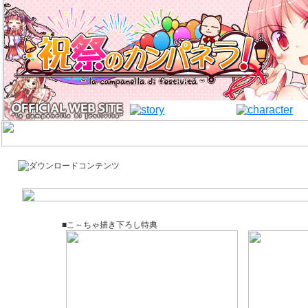
■こ～ちゃ描き下ろし特典