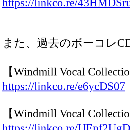
https://linkco.re/43HMDSr
また、過去のボーコレC
【Windmill Vocal Collecti
https://linkco.re/e6ycDS07
【Windmill Vocal Collecti
https://linkco.re/UEpf2Ug