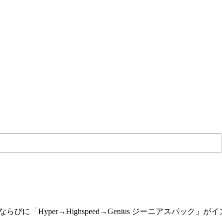
d→Genius」ならびに「Hyper→Highspeed→Genius ジ